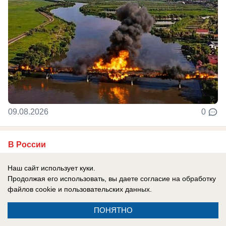
09.08.2026
0
В России
Одесса в огне: ВС РФ уничтожают
Наш сайт использует куки.
украинские корабли и порты
Продолжая его использовать, вы даете согласие на обработку
Армия России продолжает наносить системные
файлов cookie
и пользовательских данных.
удары по портам Одессы.
ПОНЯТНО