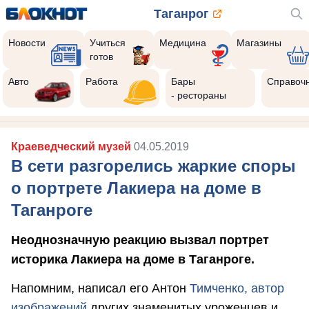
Таганрог
Новости
Учиться
Медицина
Магазины
готов
Авто
Работа
Бары
Справоч
- рестораны
Краеведческий музей
04.05.2019
В сети разгорелись жаркие споры
о портрете Лакиера на доме в
Таганроге
Неоднозначную реакцию вызвал портрет
историка Лакиера на доме в Таганроге.
Напомним, написал его Антон
Тимченко, автор
изображений
других знаменитых уроженцев и