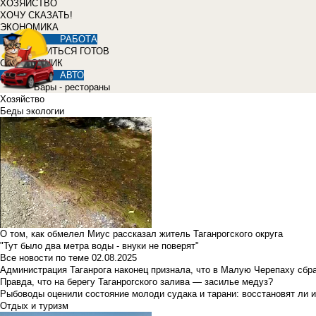
ХОЗЯЙСТВО
ХОЧУ СКАЗАТЬ!
ЭКОНОМИКА
РАБОТА
УЧИТЬСЯ ГОТОВ
СПРАВОЧНИК
АВТО
Бары - рестораны
Хозяйство
Беды экологии
О том, как обмелел Миус рассказал житель Таганрогского округа
"Тут было два метра воды - внуки не поверят"
Все новости по теме
02.08.2025
Администрация Таганрога наконец признала, что в Малую Черепаху сбр
Правда, что на берегу Таганрогского залива — засилье медуз?
Рыбоводы оценили состояние молоди судака и тарани: восстановят ли и
Отдых и туризм