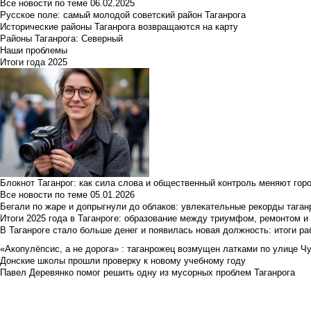
Все новости по теме
06.02.2025
Русское поле: самый молодой советский район Таганрога
Исторические районы Таганрога возвращаются на карту
Районы Таганрога: Северный
Наши проблемы
Итоги года 2025
Блокнот Таганрог: как сила слова и общественный контроль меняют гор
Все новости по теме
05.01.2026
Бегали по жаре и допрыгнули до облаков: увлекательные рекорды тага
Итоги 2025 года в Таганроге: образование между триумфом, ремонтом 
В Таганроге стало больше денег и появилась новая должность: итоги ра
«Акопулёпсис, а не дорога» : таганрожец возмущен латками по улице Ч
Донские школы прошли проверку к новому учебному году
Павел Деревянко помог решить одну из мусорных проблем Таганрога