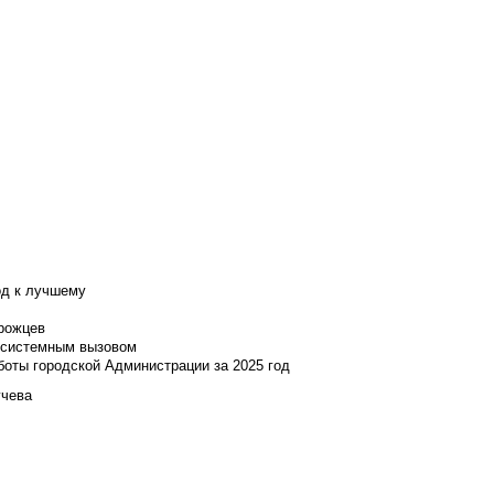
од к лучшему
нрожцев
и системным вызовом
боты городской Администрации за 2025 год
учева