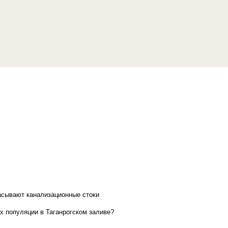
асывают канализационные стоки
х популяции в Таганрогском заливе?