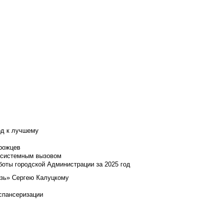
од к лучшему
нрожцев
и системным вызовом
боты городской Администрации за 2025 год
язь» Сергею Калуцкому
испансеризации