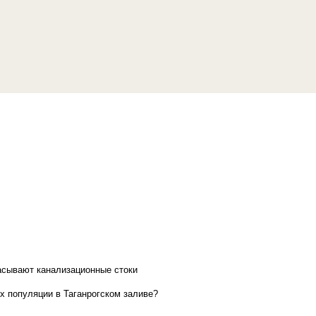
асывают канализационные стоки
х популяции в Таганрогском заливе?