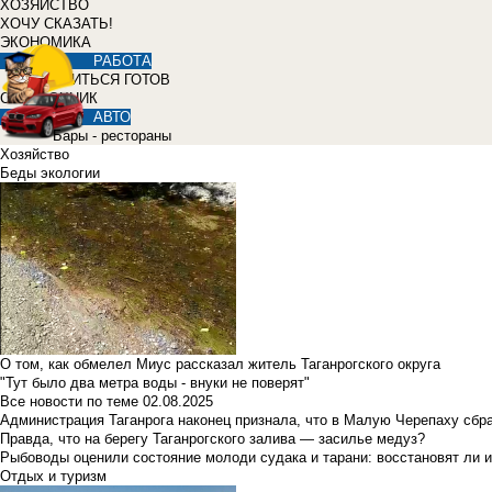
ХОЗЯЙСТВО
ХОЧУ СКАЗАТЬ!
ЭКОНОМИКА
РАБОТА
УЧИТЬСЯ ГОТОВ
СПРАВОЧНИК
АВТО
Бары - рестораны
Хозяйство
Беды экологии
О том, как обмелел Миус рассказал житель Таганрогского округа
"Тут было два метра воды - внуки не поверят"
Все новости по теме
02.08.2025
Администрация Таганрога наконец признала, что в Малую Черепаху сбр
Правда, что на берегу Таганрогского залива — засилье медуз?
Рыбоводы оценили состояние молоди судака и тарани: восстановят ли и
Отдых и туризм