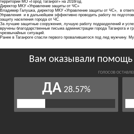
территории МО «Город Таганрог» на 2018год.
Директор МКУ «Управление защиты от ЧС»
Владимир Галушка, директор МКУ «Управление защиты от ЧС», в ответ
Управления и в дальнейшем эффективно проводить работу по подготовк
защиту населения города от ЧС.
За лучшие защитные сооружения, лучшую работу подразделений и успех
вручены благодарственные письма администрации города Таганрога и г
чрезвычайных ситуаций.
Ранее в Таганроге спасли первого провалившегося под лед мужчину.
Му