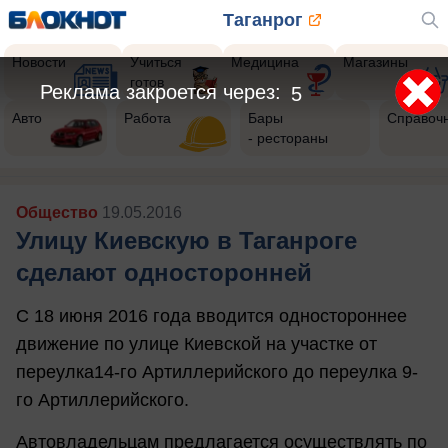
Таганрог
Новости
Учиться
Медицина
Магазины
готов
Реклама закроется через:
3
Авто
Работа
Бары
Справоч
- рестораны
Общество
19.05.2016
Улицу Киевскую в Таганроге
сделают односторонней
С 18 июня 2016 года вводится одностороннее
движение по улице Киевской на участке от
переулка14-го Артиллерийского до переулка 9-
го Артиллерийского.
Автовладельцам предлагается осуществлять по