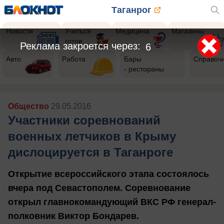
Таганрог
Новости
Учиться
Медицина
Магазины
готов
Реклама закроется через:
3
Авто
Работа
Бары
Справоч
- рестораны
Общество
29.05.2016
Участники соревнований
военных летчиков в Крыму
дислоцируется в Таганроге
Открытие всероссийского этапа состоялось
вчера под Севастополем. Соревнование
открыл главнокомандующий ВКС РФ генерал-
полковник Виктор Бондарев.