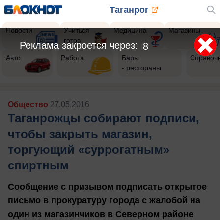
Таганрог
Новости
Учиться
Медицина
Магазины
готов
Реклама закроется через:
5
Авто
Работа
Бары
Справоч
- рестораны
Общество
27.05.2016
Таганрожцы собирают подписи,
чтобы закрыть магазин,
торгующий «суррогатным»
спиртным
Сообщение с призывом подписать открытое
письмо в прокуратуру города с жалобой на
один из магазинчиков в Северном районе