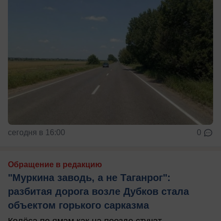
сегодня в 16:00
0
Обращение в редакцию
"Муркина заводь, а не Таганрог":
разбитая дорога возле Дубков стала
объектом горького сарказма
Колёса по ямам как на поезде стучат