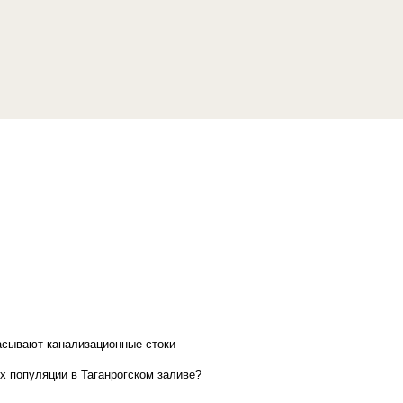
асывают канализационные стоки
х популяции в Таганрогском заливе?