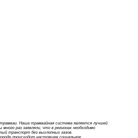
ые трамваи. Наша трамвайная система является лучшей
ы много раз заявляли, что в регионах необходимо
стый транспорт без выхлопных газов.
городе происходит настоящее социальное