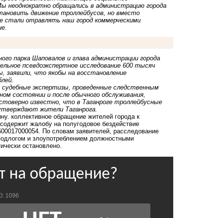
 Мы неоднократно обращались в администрацию города
тановить движение троллейбусов, но вместо
е стали отравлять наш город коммерческими
ие.
ого парка Шаповалов и глава администрации города
дельное псевдоэкспертное исследование 600 тысяч
ы, заявили, что якобы на восстановление
блей.
м судебные экспертизы, проведенные следственным
ном состоянии и после обычного обслуживания,
остоверно известно, что в Таганроге троллейбусные
 утверждают жители Таганрога.
ну.
коллективное обращение жителей города к
содержит жалобу на полугодовое бездействие
600017000054. По словам заявителей, расследование
подлогом и злоупотреблением должностными
ически остановлено.