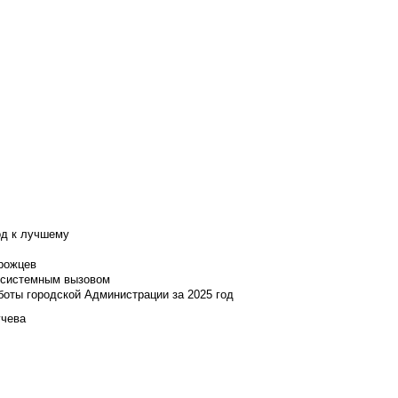
од к лучшему
нрожцев
и системным вызовом
боты городской Администрации за 2025 год
учева