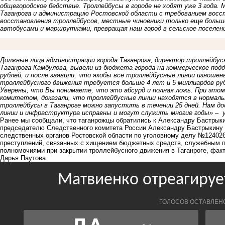
общегородское бедствие. Троллейбусы в городе не ходят уже 3 года.
Таганрога и администрацию Ростовской области с требованием восс
восстановления троллейбусов, местные чиновники только еще больш
автобусами и маршрутками, превращая наш город в сельское поселен
Должные лица администрации города Таганрога, директор троллейбусн
Таганрога Камбулова, вывели из бюджета города на коммерческое под
рублей, и после заявили, что якобы все троллейбусные линии изношен
троллейбусного движения требуется больше 4 лет и 5 миллиардов ру
Уверены, что Вы понимаете, что это абсурд и полная ложь. При это
комитетом, доказали, что троллейбусные линии находятся в нормаль
троллейбусы в Таганроге можно запустить в течении 25 дней. Нам д
линии и инфраструктура исправны и могут служить многие годы» –
Ранее мы сообщали, что
таганрожцы обратились к Александру Бастрыки
председателю Следственного комитета России Александру Бастрыкину 
следственных органов Ростовской области по уголовному делу №12402
преступлений, связанных с хищением бюджетных средств, служебным 
полномочиями при закрытии троллейбусного движения в Таганроге, факт
Дарья Паутова