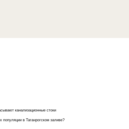
асывают канализационные стоки
х популяции в Таганрогском заливе?