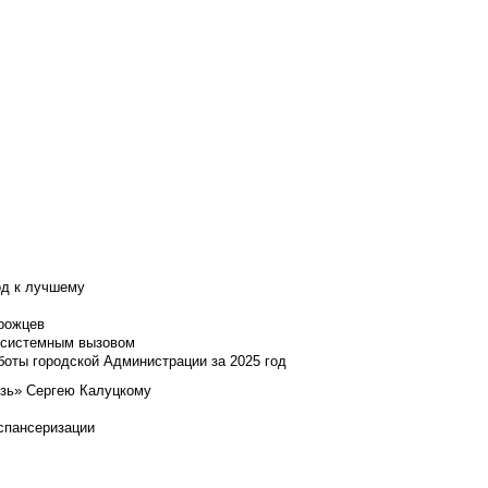
од к лучшему
нрожцев
и системным вызовом
боты городской Администрации за 2025 год
язь» Сергею Калуцкому
испансеризации