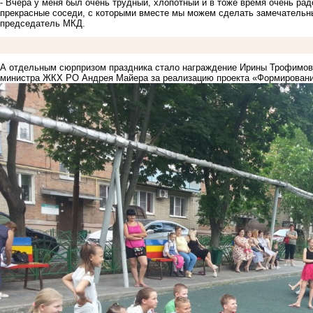
- Вчера у меня был очень трудный, хлопотный и в тоже время очень рад
прекрасные соседи, с которыми вместе мы можем сделать замечательны
председатель МКД.
А отдельным сюрпризом праздника стало награждение Ирины Трофимово
министра ЖКХ РО Андрея Майера за реализацию проекта «Формировани