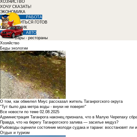
ХОЗЯЙСТВО
ХОЧУ СКАЗАТЬ!
ЭКОНОМИКА
РАБОТА
УЧИТЬСЯ ГОТОВ
СПРАВОЧНИК
АВТО
Бары - рестораны
Хозяйство
Беды экологии
О том, как обмелел Миус рассказал житель Таганрогского округа
"Тут было два метра воды - внуки не поверят"
Все новости по теме
02.08.2025
Администрация Таганрога наконец признала, что в Малую Черепаху сбр
Правда, что на берегу Таганрогского залива — засилье медуз?
Рыбоводы оценили состояние молоди судака и тарани: восстановят ли и
Отдых и туризм