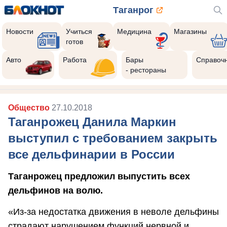
Таганрог
Новости
Учиться
Медицина
Магазины
готов
Авто
Работа
Бары
Справоч
- рестораны
Общество
27.10.2018
Таганрожец Данила Маркин
выступил с требованием закрыть
все дельфинарии в России
Таганрожец предложил выпустить всех
дельфинов на волю.
«Из-за недостатка движения в неволе дельфины
страдают нарушением функций нервной и