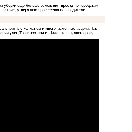
кой уборки еще больше осложняет проезд по городским
вольствие, утверждаю профессионалы-водители.
ранспортные коллапсы
и многочисленные аварии. Так
чении улиц Транспортная и Шило столкнулись сразу