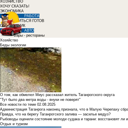
ХОЗЯЙСТВО
ХОЧУ СКАЗАТЬ!
ЭКОНОМИКА
РАБОТА
УЧИТЬСЯ ГОТОВ
СПРАВОЧНИК
АВТО
Бары - рестораны
Хозяйство
Беды экологии
О том, как обмелел Миус рассказал житель Таганрогского округа
"Тут было два метра воды - внуки не поверят"
Все новости по теме
02.08.2025
Администрация Таганрога наконец признала, что в Малую Черепаху сбр
Правда, что на берегу Таганрогского залива — засилье медуз?
Рыбоводы оценили состояние молоди судака и тарани: восстановят ли и
Отдых и туризм