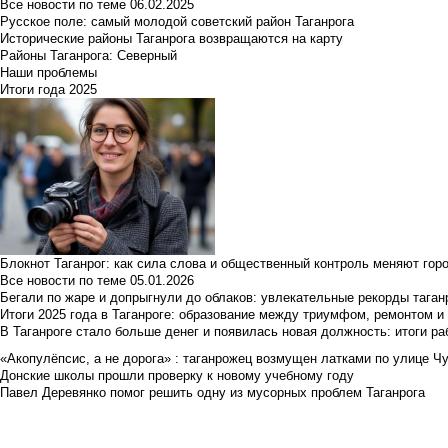
Все новости по теме
06.02.2025
Русское поле: самый молодой советский район Таганрога
Исторические районы Таганрога возвращаются на карту
Районы Таганрога: Северный
Наши проблемы
Итоги года 2025
Блокнот Таганрог: как сила слова и общественный контроль меняют гор
Все новости по теме
05.01.2026
Бегали по жаре и допрыгнули до облаков: увлекательные рекорды тага
Итоги 2025 года в Таганроге: образование между триумфом, ремонтом 
В Таганроге стало больше денег и появилась новая должность: итоги ра
«Акопулёпсис, а не дорога» : таганрожец возмущен латками по улице Ч
Донские школы прошли проверку к новому учебному году
Павел Деревянко помог решить одну из мусорных проблем Таганрога