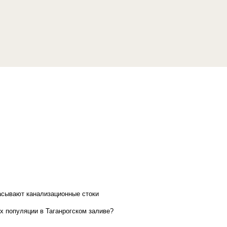
асывают канализационные стоки
х популяции в Таганрогском заливе?