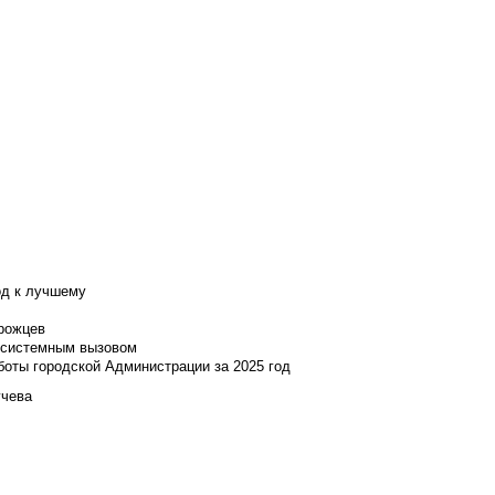
од к лучшему
нрожцев
и системным вызовом
боты городской Администрации за 2025 год
учева