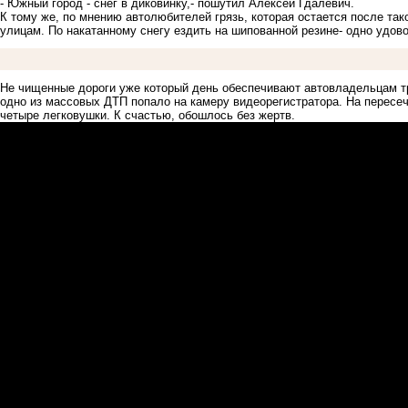
- Южный город - снег в диковинку,- пошутил Алексей Гдалевич.
К тому же, по мнению автолюбителей грязь, которая остается после та
улицам. По накатанному снегу ездить на шипованной резине- одно удо
Не чищенные дороги уже который день обеспечивают автовладельцам
т
одно из массовых ДТП попало на камеру видеорегистратора. На пересе
четыре легковушки. К счастью, обошлось без жертв.