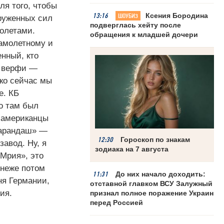
ля того, чтобы
13:16
Ксения Бородина
ШОУБИЗ
оруженных сил
подверглась хейту после
олетами.
обращения к младшей дочери
амолетному и
нный, кто
е верфи —
ько сейчас мы
е. КБ
о там был
 американцы
Карандаш» —
12:30
Гороскоп по знакам
авод. Ну, я
зодиака на 7 августа
«Мрия», это
онеже потом
11:31
До них начало доходить:
ня Германии,
отставной главком ВСУ Залужный
ия.
признал полное поражение Украины
перед Россией