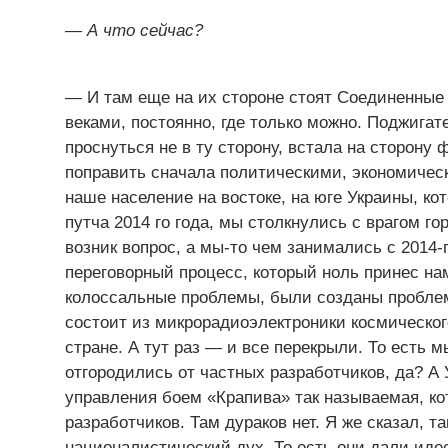
— А что сейчас?
— И там еще на их стороне стоят Соединенные 
веками, постоянно, где только можно. Поджигат
проснуться не в ту сторону, встала на сторону 
поправить сначала политическими, экономичес
наше население на востоке, на юге Украины, к
путча 2014 го года, мы столкнулись с врагом го
возник вопрос, а мы-то чем занимались с 2014-г
переговорный процесс, который ноль принес нам
колоссальные проблемы, были созданы проблем
состоит из микрорадиоэлектроники космического
стране. А тут раз — и все перекрыли. То есть 
отгородились от частных разработчиков, да? А 
управления боем «Крапива» так называемая, ко
разработчиков. Там дураков нет. Я же сказал,
националистический дух. То есть они дали иде