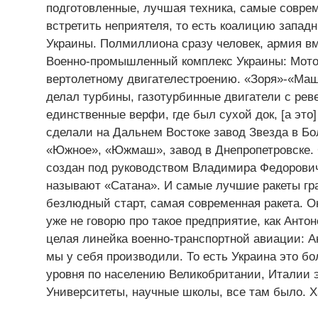
подготовленные, лучшая техника, самые соврем
встретить неприятеля, то есть коалицию запад
Украины. Полмиллиона сразу человек, армия в
Военно-промышленный комплекс Украины: Мото
вертолетному двигателестроению. «Зоря»-«Маш
делал турбины, газотурбинные двигатели с ре
единственные верфи, где был сухой док, [а это
сделали на Дальнем Востоке завод Звезда в Бо
«Южное», «Южмаш», завод в Днепропетровске. 
создан под руководством Владимира Федорович
называют «Сатана». И самые лучшие ракеты гр
безлюдный старт, самая современная ракета. 
уже не говорю про такое предприятие, как Анто
целая линейка военно-транспортной авиации: Ан-
мы у себя производили. То есть Украина это бо
уровня по населению Великобритании, Италии э
Университеты, научные школы, все там было. 