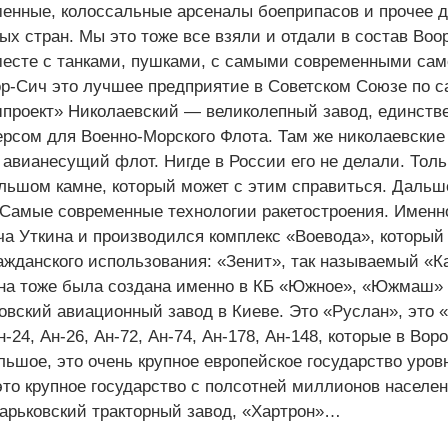
енные, колоссальные арсеналы боеприпасов и прочее д
ных стран. Мы это тоже все взяли и отдали в состав Во
месте с танками, пушками, с самыми современными сам
р-Сич это лучшее предприятие в Советском Союзе по с
проект» Николаевский — великолепный завод, единстве
версом для Военно-Морского Флота. Там же николаевски
] авианесущий флот. Нигде в России его не делали. Тол
льшом камне, который может с этим справиться. Дальш
Самые современные технологии ракетостроения. Именн
а Уткина и производился комплекс «Воевода», который
ажданского использования: «Зенит», так называемый «
Она тоже была создана именно в КБ «Южное», «Южмаш» з
новский авиационный завод в Киеве. Это «Руслан», это 
24, Ан-26, Ан-72, Ан-74, Ан-178, Ан-148, которые в Вор
льшое, это очень крупное европейское государство уров
то крупное государство с полсотней миллионов населен
Харьковский тракторный завод, «Хартрон»…