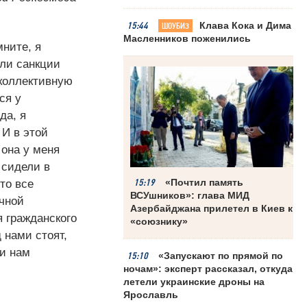
15:44
Клава Кока и Дима
ШОУБИЗ
Масленников поженились
мните, я
ели санкции
 коллективную
ся у
да, я
 И в этой
 она у меня
 сидели в
15:19
«Почтил память
то все
ВСУшников»: глава МИД
ичной
Азербайджана прилетел в Киев к
 гражданского
«союзнику»
 нами стоят,
ти нам
15:10
«Запускают по прямой по
ночам»: эксперт рассказал, откуда
летели украинские дроны на
Ярославль