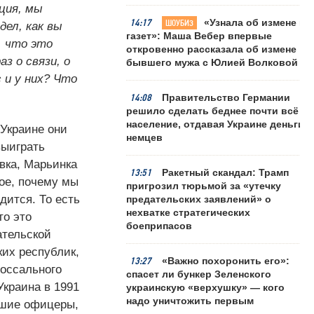
ция, мы
14:17
«Узнала об измене из
ШОУБИЗ
дел, как вы
газет»: Маша Вебер впервые
, что это
откровенно рассказала об измене
з о связи, о
бывшего мужа с Юлией Волковой
 и у них? Что
14:08
Правительство Германии
решило сделать беднее почти всё
население, отдавая Украине деньги
 Украине они
немцев
выиграть
вка, Марьинка
13:51
Ракетный скандал: Трамп
гое, почему мы
пригрозил тюрьмой за «утечку
дится. То есть
предательских заявлений» о
нехватке стратегических
то это
боеприпасов
ательской
ких республик,
13:27
«Важно похоронить его»:
лоссального
спасет ли бункер Зеленского
Украина в 1991
украинскую «верхушку» — кого
надо уничтожить первым
учшие офицеры,