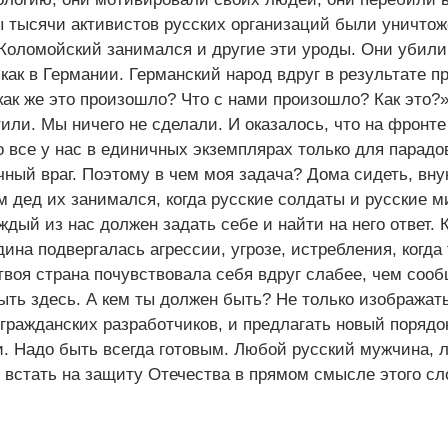
ы тысячи активистов русских организаций были уничто
 Коломойский занимался и другие эти уроды. Они убили
 как в Германии. Германский народ вдруг в результате п
 как же это произошло? Что с нами произошло? Как это?»
тили. Мы ничего не сделали. И оказалось, что на фронт
то все у нас в единичных экземплярах только для парадо
чный враг. Поэтому в чем моя задача? Дома сидеть, вну
ем дед их занимался, когда русские солдаты и русские 
ждый из нас должен задать себе и найти на него ответ.
дина подвергалась агрессии, угрозе, истребления, когда
 твоя страна почувствовала себя вдруг слабее, чем соо
ыть здесь. А кем ты должен быть? Не только изображать
ражданских разработчиков, и предлагать новый порядо
ки. Надо быть всегда готовым. Любой русский мужчина,
 встать на защиту Отечества в прямом смысле этого сл