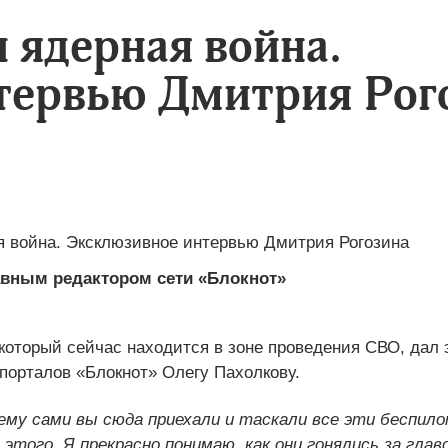
 ядерная война.
тервью Дмитрия Рог
авным редактором сети «Блокнот»
который сейчас находится в зоне проведения СВО, дал
орталов «Блокнот» Олегу Пахолкову.
ему сами вы сюда приехали и таскали все эти беспило
этого. Я прекрасно понимаю, как они гонялись за глав