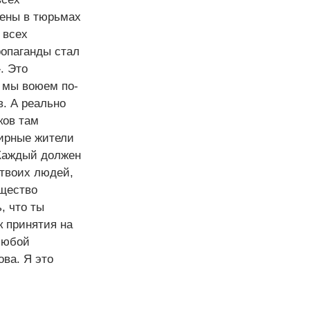
08:29
Память без виновника: в
жены в тюрьмах
Японии почтили жертв Хиросимы,
 всех
но о США предпочли не говорить
ропаганды стал
. Это
07:52
Новости СВО: беспилотники
е мы воюем по-
ВСУ атаковали Ярославль, на
Украине началась охота на
в. А реально
сотрудников ТЦК, названы
ков там
колоссальные потери украинской
мирные жители
армии
 Каждый должен
 твоих людей,
00:05
ЛДПР против ЕГЭ:
образование становится
бщество
привилегией для богатых
, что ты
к принятия на
23:55
«Очень и очень давно
 любой
назрело»: Путин сделал ряд важных
ова. Я это
изменений в руководстве СВО и
тылом. Первая реакция в обществе