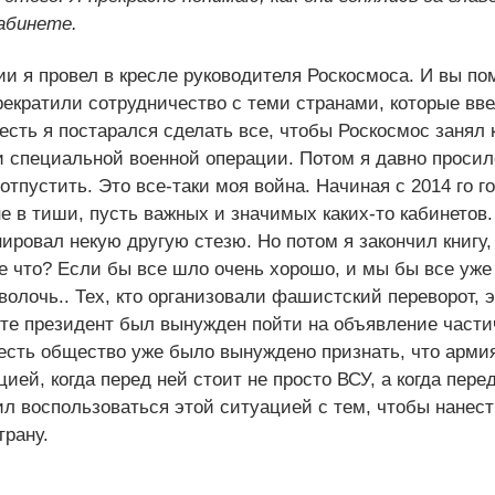
кабинете.
и я провел в кресле руководителя Роскосмоса. И вы по
екратили сотрудничество с теми странами, которые вв
 есть я постарался сделать все, чтобы Роскосмос занял
и специальной военной операции. Потом я давно просил
тпустить. Это все-таки моя война. Начиная с 2014 го го
не в тиши, пусть важных и значимых каких-то кабинетов.
ировал некую другую стезю. Но потом я закончил книгу,
е что? Если бы все шло очень хорошо, и мы бы все уже
волочь.. Тех, кто организовали фашистский переворот, э
усте президент был вынужден пойти на объявление част
сть общество уже было вынуждено признать, что армия
ей, когда перед ней стоит не просто ВСУ, а когда перед
л воспользоваться этой ситуацией с тем, чтобы нанес
трану.