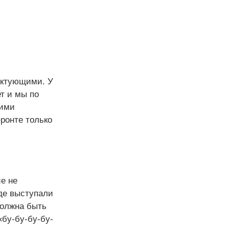
22:27
«В общем… нет, но вы
держитесь»: Макрон отреагировал
на ночную атаку России по Киеву
сочувствием
22:27
«Безгрешная»: Сати
ШОУБИЗ
Казанова рассекретила необычное
имя дочери
ектующими. У
т и мы по
шими
ронте только
е не
18:57
«Над Киевом истошный
крик - «За Що?!!»: ярый
где выступали
укронацист призвал остановить
должна быть
войну, »иначе сгорит Украина"
«бу-бу-бу-бу-