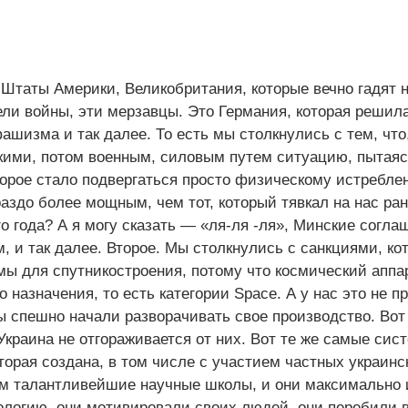
Штаты Америки, Великобритания, которые вечно гадят н
ели войны, эти мерзавцы. Это Германия, которая решил
фашизма и так далее. То есть мы столкнулись с тем, что
кими, потом военным, силовым путем ситуацию, пытая
оторое стало подвергаться просто физическому истребл
раздо более мощным, чем тот, который тявкал на нас ра
о года? А я могу сказать — «ля-ля -ля», Минские согла
, и так далее. Второе. Мы столкнулись с санкциями, ко
ы для спутникостроения, потому что космический аппа
 назначения, то есть категории Space. А у нас это не п
мы спешно начали разворачивать свое производство. Вот
Украина не отгораживается от них. Вот те же самые сис
торая создана, в том числе с участием частных украинс
 там талантливейшие научные школы, и они максимально
ологию, они мотивировали своих людей, они перебили 