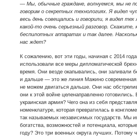
— Мы, обычные граждане, волнуемся, мы не п
говорим о секретных технологиях. Я видел чу
весь день совещались и говорили, я видел те
какой-то очень серьезный разговор. Скажите, к
беспилотных аппаратах и так далее. Насколько
нас ждет?
К сожалению, вот эти годы, начиная с 2014 года
использовали все меры дипломатической брехни
время. Они везде окапывались, они заливали б
и дальше — это же линия Мажино современная, 
не можем двигаться дальше. Они нас обстрелив
они к этой войне целенаправленно готовились. 
украинская армия? Чего она из себя представл
номенклатуре, которая превратилась в конглом
так называемых независимых государств. Мы и
богатства, возможностей и потенциала, которые
году? Это три военных округа лучших. Потому ч