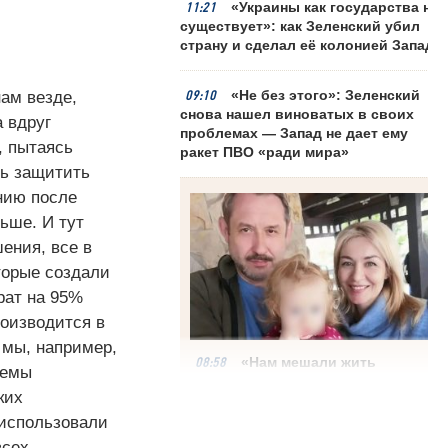
11:21
«Украины как государства не
существует»: как Зеленский убил
страну и сделал её колонией Запада
09:10
«Не без этого»: Зеленский
ам везде,
снова нашел виноватых в своих
а вдруг
проблемах — Запад не дает ему
, пытаясь
ракет ПВО «ради мира»
сь защитить
ению после
ньше. И тут
шения, все в
торые создали
рат на 95%
роизводится в
 мы, например,
08:58
«Нам мешали жить
темы
проблемы»: друг Усольцевых
ких
получил загадочное сообщение
от пропавшей семьи
 использовали
всех