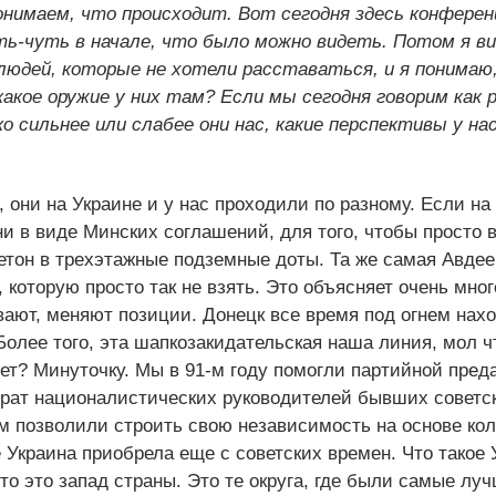
онимаем, что происходит. Вот сегодня здесь конферен
ть-чуть в начале, что было можно видеть. Потом я ви
х людей, которые не хотели расставаться, и я понимаю
акое оружие у них там? Если мы сегодня говорим как ра
 сильнее или слабее они нас, какие перспективы у нас
, они на Украине и у нас проходили по разному. Если на
 в виде Минских соглашений, для того, чтобы просто 
етон в трехэтажные подземные доты. Та же самая Авдее
которую просто так не взять. Это объясняет очень мно
ают, меняют позиции. Донецк все время под огнем нахо
Более того, эта шапкозакидательская наша линия, мол ч
яет? Минуточку. Мы в 91-м году помогли партийной пред
ерат националистических руководителей бывших советс
м позволили строить свою независимость на основе ко
 Украина приобрела еще с советских времен. Что такое 
то это запад страны. Это те округа, где были самые л