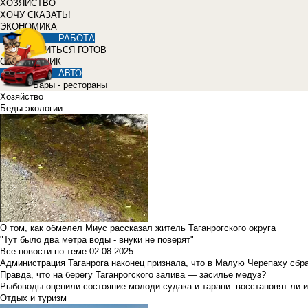
ХОЗЯЙСТВО
ХОЧУ СКАЗАТЬ!
ЭКОНОМИКА
РАБОТА
УЧИТЬСЯ ГОТОВ
СПРАВОЧНИК
АВТО
Бары - рестораны
Хозяйство
Беды экологии
О том, как обмелел Миус рассказал житель Таганрогского округа
"Тут было два метра воды - внуки не поверят"
Все новости по теме
02.08.2025
Администрация Таганрога наконец признала, что в Малую Черепаху сбр
Правда, что на берегу Таганрогского залива — засилье медуз?
Рыбоводы оценили состояние молоди судака и тарани: восстановят ли и
Отдых и туризм