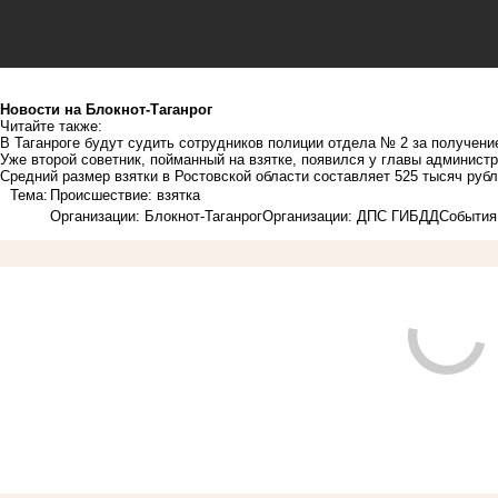
Новости на Блoкнoт-Таганрог
Читайте также:
В Таганроге будут судить сотрудников полиции отдела № 2 за получени
Уже второй советник, пойманный на взятке, появился у главы администр
Средний размер взятки в Ростовской области составляет 525 тысяч руб
Тема:
Происшествие: взятка
Организации: Блокнот-Таганрог
Организации: ДПС ГИБДД
События