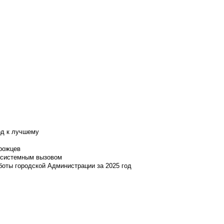
од к лучшему
нрожцев
и системным вызовом
боты городской Администрации за 2025 год