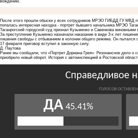
вождению.
После этого прошли обыски у всех сотрудников МРЭО ГИБДД ГУ МВД по
попалась интересная находка -
портрет бывшего начальника МРЭО Тага
Таганрогский городской суд признал Кузьменко и Савенкова виновными 
За преступление Кузьменко назначали наказание в виде 3-х лет лишени
лишения свободы с отбыванием в колонии общего режима. Он пытался ос
17 февраля приговор вступил в законную силу.
Д. Паутова
Ранее мы сообщали, что «Портрет Дориана Грея»:
Резонансное дело о 
приобрело новый оборот. История с автоинспекцией в Ростовской облас