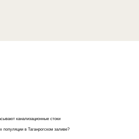
асывают канализационные стоки
х популяции в Таганрогском заливе?