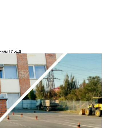
никам ГИБДД