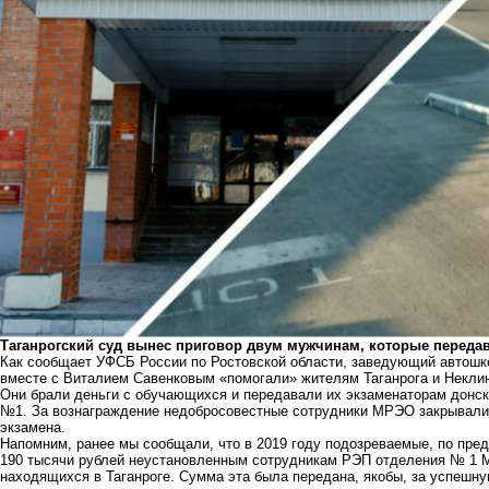
Таганрогский суд вынес приговор двум мужчинам, которые переда
Как сообщает УФСБ России по Ростовской области, заведующий авто
вместе с Виталием Савенковым «помогали» жителям Таганрога и Неклин
Они брали деньги с обучающихся и передавали их экзаменаторам донск
№1. За вознаграждение недобросовестные сотрудники МРЭО закрывали 
экзамена.
Напомним, ранее мы сообщали, что в 2019 году подозреваемые, по пред
190 тысячи рублей
неустановленным сотрудникам РЭП отделения № 1
находящихся в Таганроге. Сумма эта была передана, якобы, за успешну