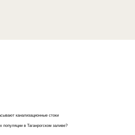
асывают канализационные стоки
х популяции в Таганрогском заливе?