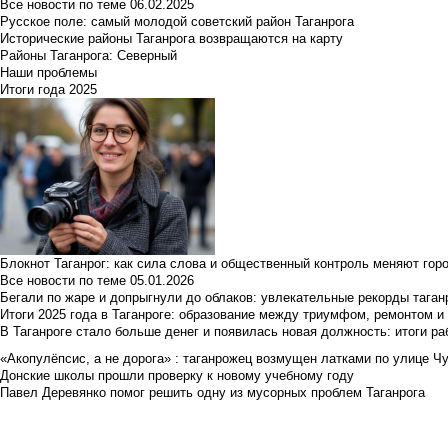
Все новости по теме
06.02.2025
Русское поле: самый молодой советский район Таганрога
Исторические районы Таганрога возвращаются на карту
Районы Таганрога: Северный
Наши проблемы
Итоги года 2025
Блокнот Таганрог: как сила слова и общественный контроль меняют гор
Все новости по теме
05.01.2026
Бегали по жаре и допрыгнули до облаков: увлекательные рекорды тага
Итоги 2025 года в Таганроге: образование между триумфом, ремонтом 
В Таганроге стало больше денег и появилась новая должность: итоги ра
«Акопулёпсис, а не дорога» : таганрожец возмущен латками по улице Ч
Донские школы прошли проверку к новому учебному году
Павел Деревянко помог решить одну из мусорных проблем Таганрога