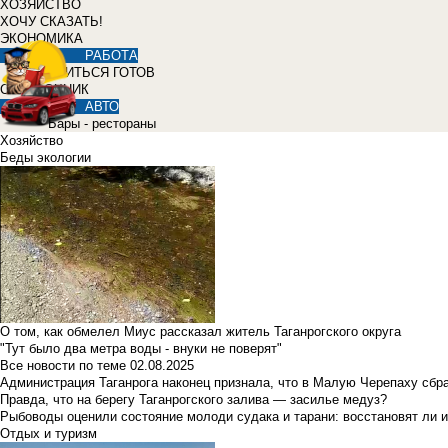
ХОЗЯЙСТВО
ХОЧУ СКАЗАТЬ!
ЭКОНОМИКА
РАБОТА
УЧИТЬСЯ ГОТОВ
СПРАВОЧНИК
АВТО
Бары - рестораны
Хозяйство
Беды экологии
О том, как обмелел Миус рассказал житель Таганрогского округа
"Тут было два метра воды - внуки не поверят"
Все новости по теме
02.08.2025
Администрация Таганрога наконец признала, что в Малую Черепаху сбр
Правда, что на берегу Таганрогского залива — засилье медуз?
Рыбоводы оценили состояние молоди судака и тарани: восстановят ли и
Отдых и туризм