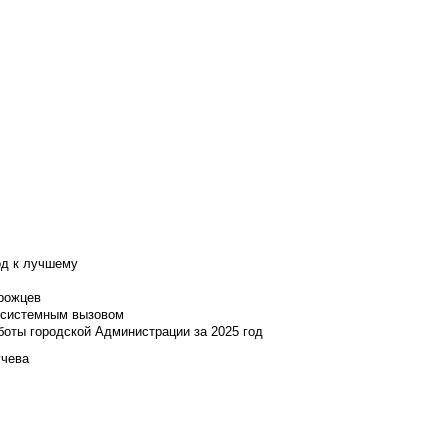
од к лучшему
нрожцев
и системным вызовом
боты городской Администрации за 2025 год
учева