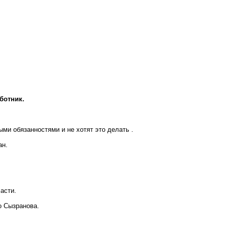
ботник.
и обязанностями и не хотят это делать .
ан.
асти.
о Сызранова.