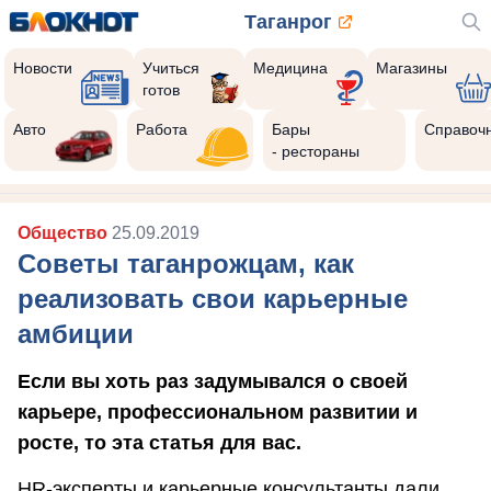
Таганрог
Новости
Учиться
Медицина
Магазины
готов
Авто
Работа
Бары
Справоч
- рестораны
Общество
25.09.2019
Советы таганрожцам, как
реализовать свои карьерные
амбиции
Если вы хоть раз задумывался о своей
карьере, профессиональном развитии и
росте, то эта статья для вас.
HR-эксперты и карьерные консультанты дали