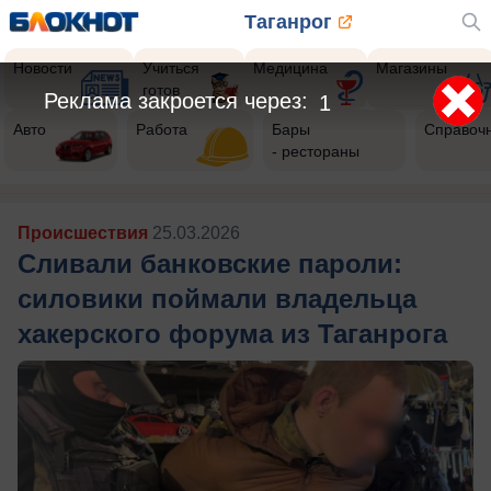
Таганрог
Новости
Учиться
Медицина
Магазины
готов
Авто
Работа
Бары
Справоч
- рестораны
Происшествия
25.03.2026
Сливали банковские пароли:
силовики поймали владельца
хакерского форума из Таганрога