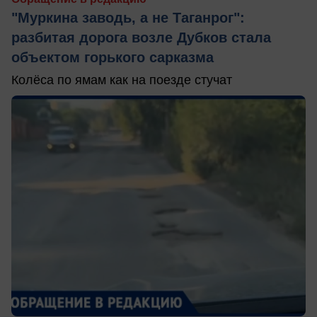
"Муркина заводь, а не Таганрог":
разбитая дорога возле Дубков стала
объектом горького сарказма
Колёса по ямам как на поезде стучат