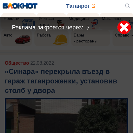
Таганрог
Новости
Учиться
Медицина
Магазины
готов
Реклама закроется через:
4
Авто
Работа
Бары
Справоч
- рестораны
Общество
22.08.2022
«Синара» перекрыла въезд в
гараж таганроженки, установив
столб у двора