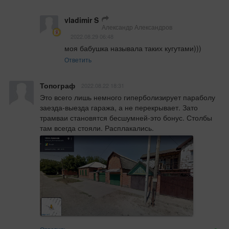
vladimir S
Александр Александров
2022.08.29 06:48
моя бабушка называла таких кугутами)))
Ответить
Топограф
2022.08.22 18:31
Это всего лишь немного гиперболизирует параболу 
заезда-выезда гаража, а не перекрывает. Зато 
трамваи становятся бесшумней-это бонус. Столбы 
там всегда стояли. Расплакались.