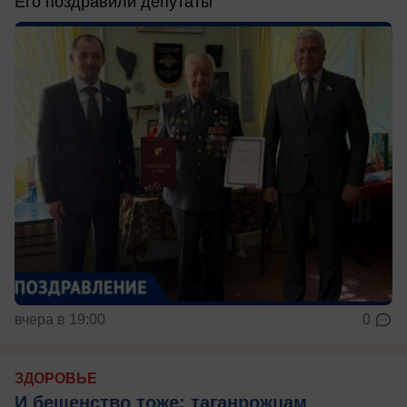
Его поздравили депутаты
вчера в 19:00
0
ЗДОРОВЬЕ
И бешенство тоже: таганрожцам