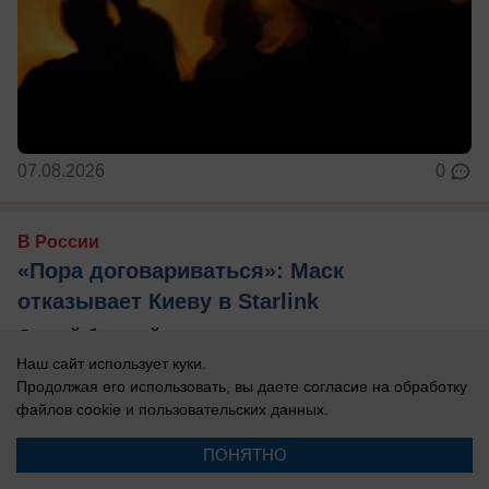
07.08.2026
0
В России
«Пора договариваться»: Маск
отказывает Киеву в Starlink
Самый богатый человек планеты, миллиардер
Наш сайт использует куки.
Илон Маск не спешит предоставлять Украине
Продолжая его использовать, вы даете согласие на обработку
полный доступ к спутникам Старлинк.
файлов cookie
и пользовательских данных.
ПОНЯТНО