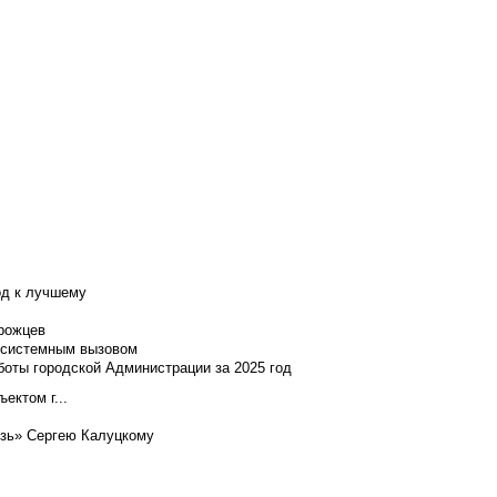
од к лучшему
нрожцев
и системным вызовом
боты городской Администрации за 2025 год
ектом г...
язь» Сергею Калуцкому