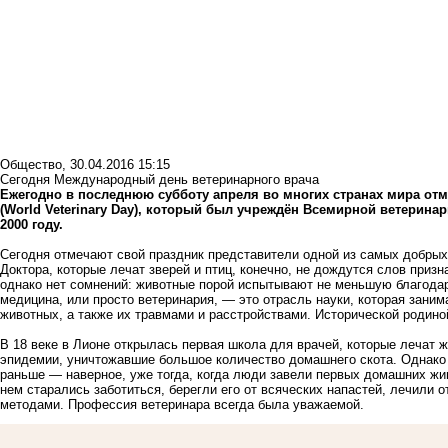
Общество
,
30.04.2016 15:15
Сегодня Международный день ветеринарного врача
Ежегодно в последнюю субботу апреля во многих странах мира от
(World Veterinary Day), который был учреждён Всемирной ветеринарн
2000 году.
Сегодня отмечают свой праздник представители одной из самых добры
Доктора, которые лечат зверей и птиц, конечно, не дождутся слов призн
однако нет сомнений: животные порой испытывают не меньшую благодар
медицина, или просто ветеринария, — это отрасль науки, которая зани
животных, а также их травмами и расстройствами. Исторической родино
В 18 веке в Лионе открылась первая школа для врачей, которые лечат 
эпидемии, уничтожавшие большое количество домашнего скота. Однако 
раньше — наверное, уже тогда, когда люди завели первых домашних жив
нем старались заботиться, берегли его от всяческих напастей, лечили 
методами. Профессия ветеринара всегда была уважаемой.