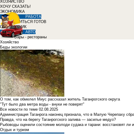
ХОЗЯЙСТВО
ХОЧУ СКАЗАТЬ!
ЭКОНОМИКА
РАБОТА
УЧИТЬСЯ ГОТОВ
СПРАВОЧНИК
АВТО
Бары - рестораны
Хозяйство
Беды экологии
О том, как обмелел Миус рассказал житель Таганрогского округа
"Тут было два метра воды - внуки не поверят"
Все новости по теме
02.08.2025
Администрация Таганрога наконец признала, что в Малую Черепаху сбр
Правда, что на берегу Таганрогского залива — засилье медуз?
Рыбоводы оценили состояние молоди судака и тарани: восстановят ли и
Отдых и туризм