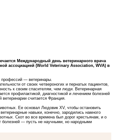
мечается Международный день ветеринарного врача
ой ассоциацией (World Veterinary Association, WVA) в
х профессий — ветеринары.
ательности от своих четвероногих и пернатых пациентов,
ность к своим спасителям, чем люди. Ветеринарная
мается профилактикой, диагностикой и лечением болезней
й ветеринарии считается Франция.
животных. Ее основал Людовик XV, чтобы остановить
ветеринарные навыки, конечно, зародились намного
отных. Скот во все времена был дорог крестьянам, и о
от болезней — пусть не научными, но народными