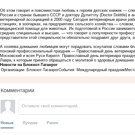
Об этом говорит и повсеместная любовь к героям детских книжек — спе
России и странах бывшего СССР и доктору Дулиттлу (Doctor Dolittle) в
ветеринарной ассоциацией в 2000 году Сегодня ветеринарные врачи раб
станциях, в зоопарках, на предприятиях сельского хозяйства — словом,
медицинской помощи для животных. Их подготовкой в России занимают
средних специальных и высших, — что говорит о популярности професс
представители этой специальности обязательно поздравят друг друга, а
А хозяева домашних любимцев могут порадовать эскулапов словами бла
похожий профессиональный праздник — Православный день ветеринара.
Московский и всея Руси Кирилл. Православный день ветеринара праздну
Лавра, к которым принято обращаться с молитвой о здоровье домашних
Новости на Блoкнoт-Таганрог
Организации: Блокнот-Таганрог
События: Международный праздник
Места
Комментарии
Новые
Лучшие
Ранее