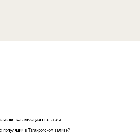
асывают канализационные стоки
х популяции в Таганрогском заливе?