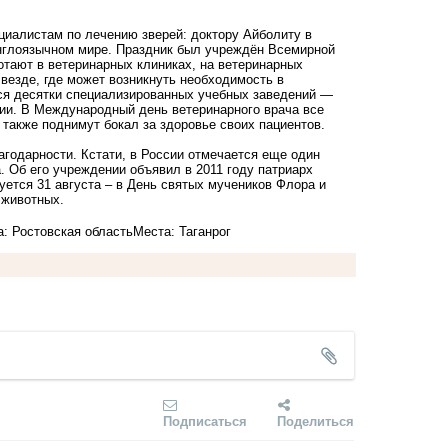
циалистам по лечению зверей: доктору Айболиту в
 англоязычном мире. Праздник был учреждён Всемирной
отают в ветеринарных клиниках, на ветеринарных
 везде, где может возникнуть необходимость в
ся десятки специализированных учебных заведений —
ии. В Международный день ветеринарного врача все
 также поднимут бокал за здоровье своих пациентов.
годарности. Кстати, в России отмечается еще один
 Об его учреждении объявил в 2011 году патриарх
ется 31 августа – в День святых мучеников Флора и
 животных.
: Ростовская область
Места: Таганрог
Подписаться
Поделиться