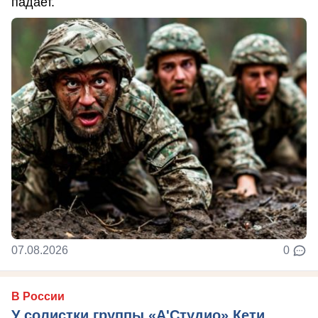
падает.
07.08.2026
0
В России
У солистки группы «А'Студио» Кети