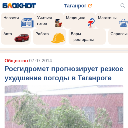
Таганрог
Новости
Учиться
Медицина
Магазины
готов
Авто
Работа
Бары
Справоч
- рестораны
Общество
07.07.2014
Росгидромет прогнозирует резкое
ухудшение погоды в Таганроге