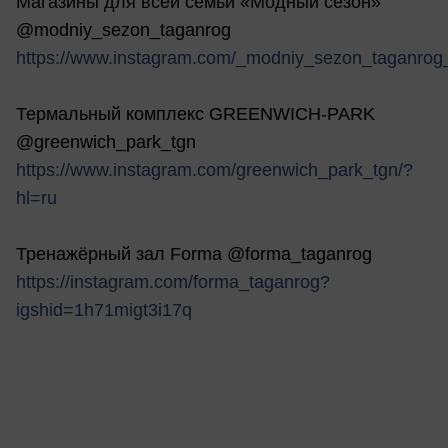
Магазины для всей семьи «Модный сезон»
@modniy_sezon_taganrog
https://www.instagram.com/_modniy_sezon_taganrog
Термальный комплекс GREENWICH-PARK
@greenwich_park_tgn
https://www.instagram.com/greenwich_park_tgn/?
hl=ru
Тренажёрный зал Forma @forma_taganrog
https://instagram.com/forma_taganrog?
igshid=1h71migt3i17q