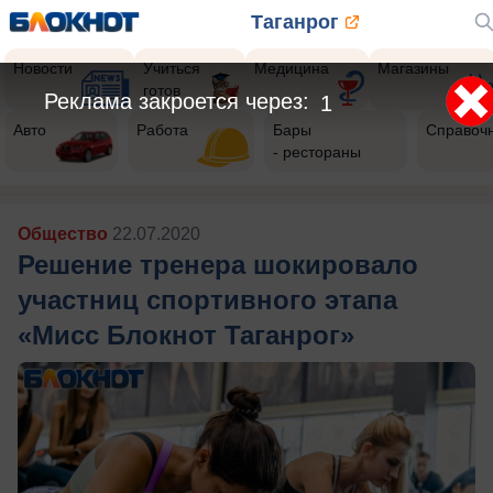
Таганрог
Новости
Учиться
Медицина
Магазины
готов
Авто
Работа
Бары
Справоч
- рестораны
Общество
22.07.2020
Решение тренера шокировало
участниц спортивного этапа
«Мисс Блокнот Таганрог»