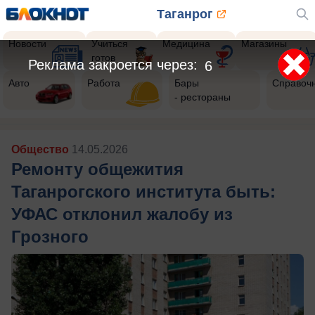
Таганрог
Новости
Учиться
Медицина
Магазины
готов
Реклама закроется через:
5
Авто
Работа
Бары
Справоч
- рестораны
Общество
14.05.2026
Ремонту общежития
Таганрогского института быть:
УФАС отклонил жалобу из
Грозного