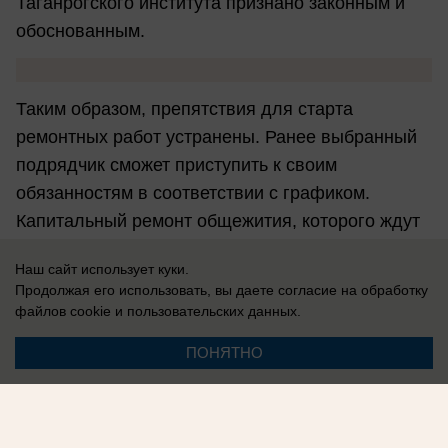
Таганрогского института признано законным и
обоснованным.
Таким образом, препятствия для старта
ремонтных работ устранены. Ранее выбранный
подрядчик сможет приступить к своим
обязанностям в соответствии с графиком.
Капитальный ремонт общежития, которого ждут
студенты и администрация вуза, состоится.
Наш сайт использует куки.
Продолжая его использовать, вы даете согласие на обработку
файлов cookie
и пользовательских данных.
Татьяна Ивченко
ПОНЯТНО