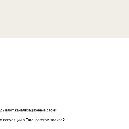
асывают канализационные стоки
х популяции в Таганрогском заливе?