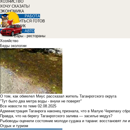
ХОЗЯЙСТВО
ХОЧУ СКАЗАТЬ!
ЭКОНОМИКА
РАБОТА
УЧИТЬСЯ ГОТОВ
СПРАВОЧНИК
АВТО
Бары - рестораны
Хозяйство
Беды экологии
О том, как обмелел Миус рассказал житель Таганрогского округа
"Тут было два метра воды - внуки не поверят"
Все новости по теме
02.08.2025
Администрация Таганрога наконец признала, что в Малую Черепаху сбр
Правда, что на берегу Таганрогского залива — засилье медуз?
Рыбоводы оценили состояние молоди судака и тарани: восстановят ли и
Отдых и туризм