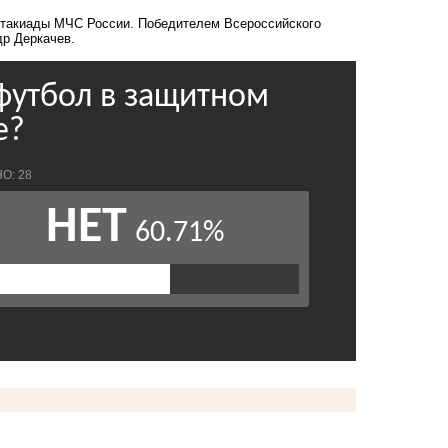
ртакиады МЧС Росси
и. Победителем Всероссийского
др Деркачев.