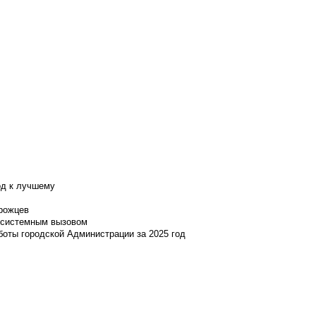
од к лучшему
нрожцев
и системным вызовом
боты городской Администрации за 2025 год