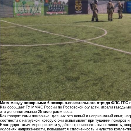
Матч между пожарными 6 пожарно-спасательного отряда ФПС ГПС п
Как сообщает ГУ ММЧС России по Ростовской области, играли газодымо
это дополнительные 25 килограмм веса.
Как говорят сами пожарные, для них это новый и непривычный опыт, наг
соотнести с нагрузкой, которую они испытывают при тушении пожаров и
Благодаря таким мероприятиям удаётся тренировать выносливость, коо
условиях напряжённости, повышается сплочённость и чувство коллекти