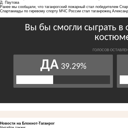
Д. Паутова
Ранее мы сообщали, что
т
аганрогский пожарный стал победителем Спа
Спартакиады по гиревому спорту МЧС России стал таганрожец Алексан
Новости на Блoкнoт-Таганрог
Читайте также: