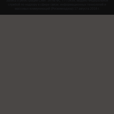
Запись о регистрации СМИ: Эл № ФС 77-73438, выдано Федеральной
службой по надзору в сфере связи, информационных технологий и
массовых коммуникаций (Роскомнадзор) 17 августа 2018 г.