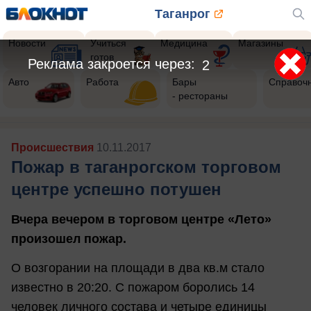
Таганрог
Новости
Учиться
Медицина
Магазины
готов
Авто
Работа
Бары
Справоч
- рестораны
Происшествия
10.11.2017
Пожар в таганрогском торговом
центре успешно потушен
Вчера вечером в торговом центре «Лето»
произошел пожар.
О возгорании на площади в два кв.м стало
известно в 20:20. С пожаром боролись 14
человек личного состава и четыре единицы