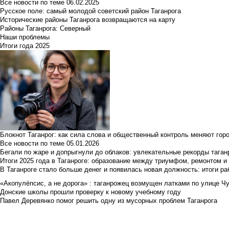
Все новости по теме
06.02.2025
Русское поле: самый молодой советский район Таганрога
Исторические районы Таганрога возвращаются на карту
Районы Таганрога: Северный
Наши проблемы
Итоги года 2025
Блокнот Таганрог: как сила слова и общественный контроль меняют гор
Все новости по теме
05.01.2026
Бегали по жаре и допрыгнули до облаков: увлекательные рекорды тага
Итоги 2025 года в Таганроге: образование между триумфом, ремонтом 
В Таганроге стало больше денег и появилась новая должность: итоги ра
«Акопулёпсис, а не дорога» : таганрожец возмущен латками по улице Ч
Донские школы прошли проверку к новому учебному году
Павел Деревянко помог решить одну из мусорных проблем Таганрога