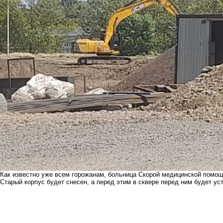
Как известно уже всем горожанам, больница Скорой медицинской помощ
Старый корпус будет снесен, а перед этим в сквере перед ним будет ус