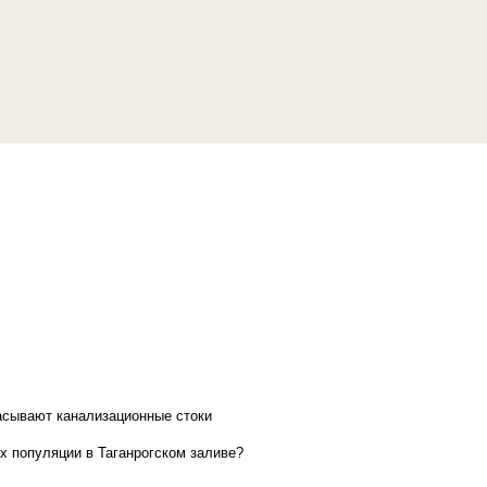
асывают канализационные стоки
х популяции в Таганрогском заливе?