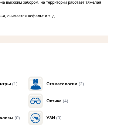
на высоким забором, на территории работает тяжелая
ья, снимается асфальт и т. д.
ентры
(1)
Стоматологии
(2)
Оптика
(4)
нализы
(0)
УЗИ
(0)