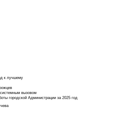
од к лучшему
нрожцев
и системным вызовом
боты городской Администрации за 2025 год
учева