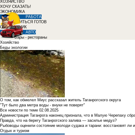
ХОЗЯЙСТВО
ХОЧУ СКАЗАТЬ!
ЭКОНОМИКА
РАБОТА
УЧИТЬСЯ ГОТОВ
СПРАВОЧНИК
АВТО
Бары - рестораны
Хозяйство
Беды экологии
О том, как обмелел Миус рассказал житель Таганрогского округа
"Тут было два метра воды - внуки не поверят"
Все новости по теме
02.08.2025
Администрация Таганрога наконец признала, что в Малую Черепаху сбр
Правда, что на берегу Таганрогского залива — засилье медуз?
Рыбоводы оценили состояние молоди судака и тарани: восстановят ли и
Отдых и туризм