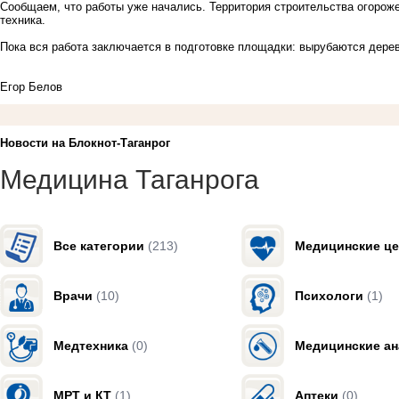
Сообщаем, что работы уже начались. Территория строительства огороже
техника.
Пока вся работа заключается в подготовке площадки: вырубаются дерев
Егор Белов
Новости на Блoкнoт-Таганрог
Медицина Таганрога
Все категории
(213)
Медицинские ц
Врачи
(10)
Психологи
(1)
Медтехника
(0)
Медицинские а
МРТ и КТ
(1)
Аптеки
(0)