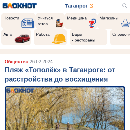
Таганрог
Новости
Учиться
Медицина
Магазины
готов
Авто
Работа
Бары
Справоч
- рестораны
Общество
26.02.2024
Пляж «Тополёк» в Таганроге: от
расстройства до восхищения