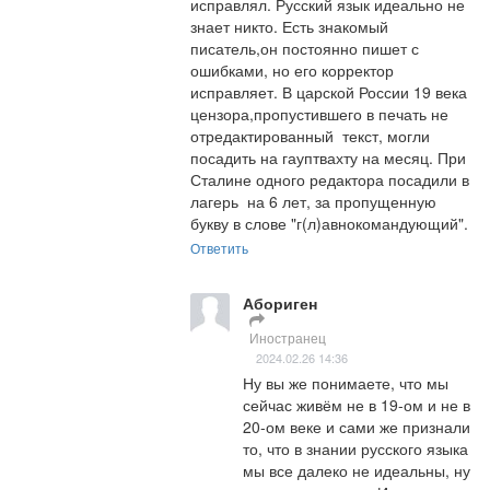
исправлял. Русский язык идеально не 
знает никто. Есть знакомый 
писатель,он постоянно пишет с 
ошибками, но его корректор 
исправляет. В царской России 19 века 
цензора,пропустившего в печать не 
отредактированный  текст, могли 
посадить на гауптвахту на месяц. При 
Сталине одного редактора посадили в 
лагерь  на 6 лет, за пропущенную 
букву в слове "г(л)авнокомандующий".
Ответить
Абориген
Иностранец
2024.02.26 14:36
Ну вы же понимаете, что мы 
сейчас живём не в 19-ом и не в 
20-ом веке и сами же признали 
то, что в знании русского языка 
мы все далеко не идеальны, ну 