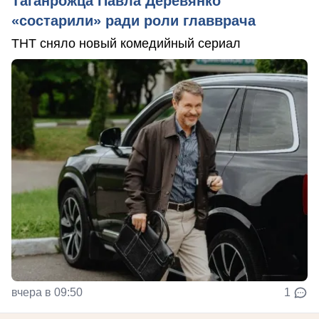
Таганрожца Павла Деревянко
«состарили» ради роли главврача
ТНТ сняло новый комедийный сериал
вчера в 09:50
1