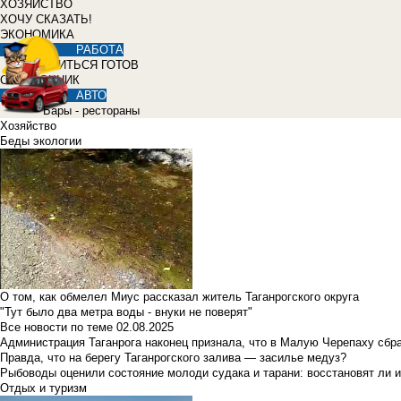
ХОЗЯЙСТВО
ХОЧУ СКАЗАТЬ!
ЭКОНОМИКА
РАБОТА
УЧИТЬСЯ ГОТОВ
СПРАВОЧНИК
АВТО
Бары - рестораны
Хозяйство
Беды экологии
О том, как обмелел Миус рассказал житель Таганрогского округа
"Тут было два метра воды - внуки не поверят"
Все новости по теме
02.08.2025
Администрация Таганрога наконец признала, что в Малую Черепаху сбр
Правда, что на берегу Таганрогского залива — засилье медуз?
Рыбоводы оценили состояние молоди судака и тарани: восстановят ли и
Отдых и туризм