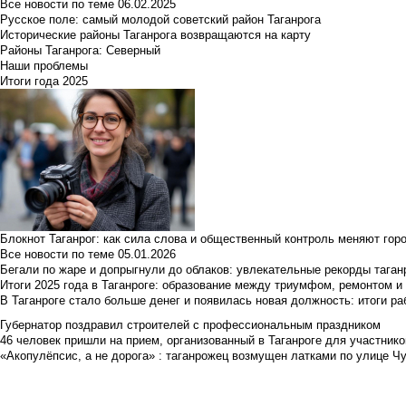
Все новости по теме
06.02.2025
Русское поле: самый молодой советский район Таганрога
Исторические районы Таганрога возвращаются на карту
Районы Таганрога: Северный
Наши проблемы
Итоги года 2025
Блокнот Таганрог: как сила слова и общественный контроль меняют гор
Все новости по теме
05.01.2026
Бегали по жаре и допрыгнули до облаков: увлекательные рекорды тага
Итоги 2025 года в Таганроге: образование между триумфом, ремонтом 
В Таганроге стало больше денег и появилась новая должность: итоги ра
Губернатор поздравил строителей с профессиональным праздником
46 человек пришли на прием, организованный в Таганроге для участник
«Акопулёпсис, а не дорога» : таганрожец возмущен латками по улице Ч