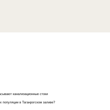
асывают канализационные стоки
х популяции в Таганрогском заливе?