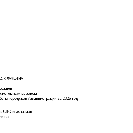
од к лучшему
нрожцев
и системным вызовом
боты городской Администрации за 2025 год
ов СВО и их семей
учева