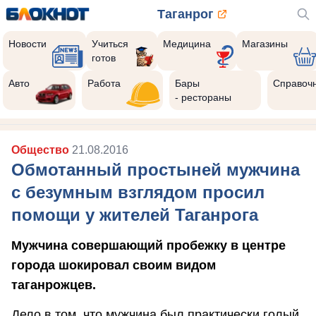
Таганрог
Новости
Учиться
Медицина
Магазины
готов
Авто
Работа
Бары
Справоч
- рестораны
Общество
21.08.2016
Обмотанный простыней мужчина
с безумным взглядом просил
помощи у жителей Таганрога
Мужчина совершающий пробежку в центре
города шокировал своим видом
таганрожцев.
Дело в том, что мужчина был практически голый,