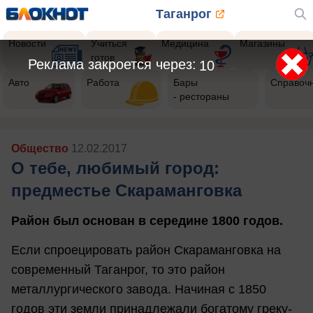
Таганрог
Новости
Учиться
Медицина
Магазины
готов
Реклама закроется через:
7
Авто
Работа
Бары
Справоч
- рестораны
Общество
12.02.2017
О тебе, любимый город:
предместье Скараманговка
Район был основан в середине 1800 годов.
Если спроецировать район Скараманговка на
современный Таганрог, то это район
металлургического завода. Начиная с 1850
годов эти земли принадлежали богатому греку-