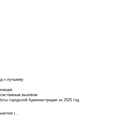
од к лучшему
нрожцев
и системным вызовом
боты городской Администрации за 2025 год
ектом г...