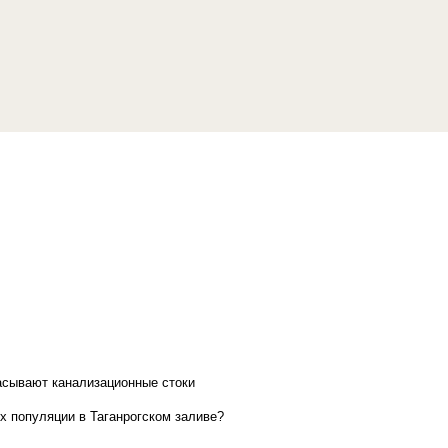
асывают канализационные стоки
х популяции в Таганрогском заливе?