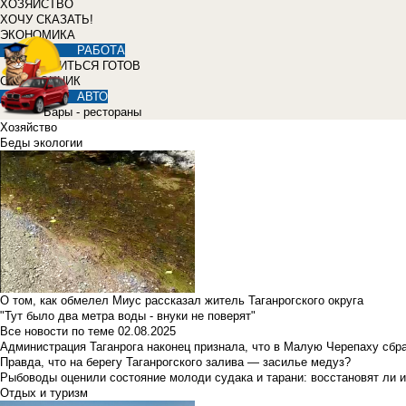
ХОЗЯЙСТВО
ХОЧУ СКАЗАТЬ!
ЭКОНОМИКА
РАБОТА
УЧИТЬСЯ ГОТОВ
СПРАВОЧНИК
АВТО
Бары - рестораны
Хозяйство
Беды экологии
О том, как обмелел Миус рассказал житель Таганрогского округа
"Тут было два метра воды - внуки не поверят"
Все новости по теме
02.08.2025
Администрация Таганрога наконец признала, что в Малую Черепаху сбр
Правда, что на берегу Таганрогского залива — засилье медуз?
Рыбоводы оценили состояние молоди судака и тарани: восстановят ли и
Отдых и туризм