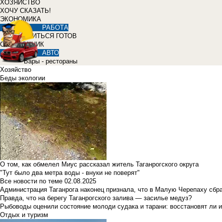
ХОЗЯЙСТВО
ХОЧУ СКАЗАТЬ!
ЭКОНОМИКА
РАБОТА
УЧИТЬСЯ ГОТОВ
СПРАВОЧНИК
АВТО
Бары - рестораны
Хозяйство
Беды экологии
О том, как обмелел Миус рассказал житель Таганрогского округа
"Тут было два метра воды - внуки не поверят"
Все новости по теме
02.08.2025
Администрация Таганрога наконец признала, что в Малую Черепаху сбр
Правда, что на берегу Таганрогского залива — засилье медуз?
Рыбоводы оценили состояние молоди судака и тарани: восстановят ли и
Отдых и туризм