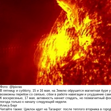
Фото: @lpixras
В пятницу и субботу, 15 и 16 мая, на Землю обрушится магнитная буря у
возможны перебои со связью, сбои в работе навигации и ухудшение са
К воскресенью, 17 мая, активность начнет спадать, но геомагнитный ф
погода только к началу следующей недели.
Алиса Берг
Читайте также:
Циклон идет на Таганрог: после теплого вторника в горо