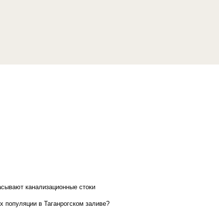
асывают канализационные стоки
х популяции в Таганрогском заливе?