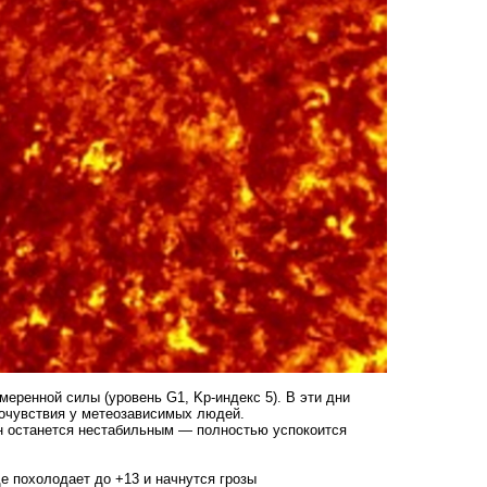
меренной силы (уровень G1, Kp-индекс 5). В эти дни
мочувствия у метеозависимых людей.
он останется нестабильным — полностью успокоится
де похолодает до +13 и начнутся грозы