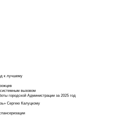
од к лучшему
нрожцев
и системным вызовом
боты городской Администрации за 2025 год
язь» Сергею Калуцкому
испансеризации