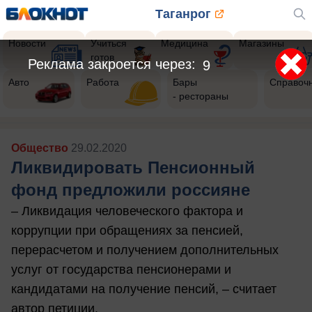
Таганрог
Новости
Учиться
Медицина
Магазины
готов
Реклама закроется через:
7
Авто
Работа
Бары
Справоч
- рестораны
Общество
29.02.2020
Ликвидировать Пенсионный
фонд предложили россияне
– Ликвидация человеческого фактора и
коррупции при обращениях за пенсией,
перерасчетом и получением дополнительных
услуг от государства пенсионерами и
кандидатами на получение пенсий, – считает
автор петиции.