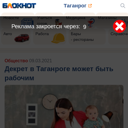
Таганрог
Новости
Учиться
Медицина
Магазины
готов
Реклама закроется через:
7
Авто
Работа
Бары
Справоч
- рестораны
Общество
09.03.2021
Декрет в Таганроге может быть
рабочим