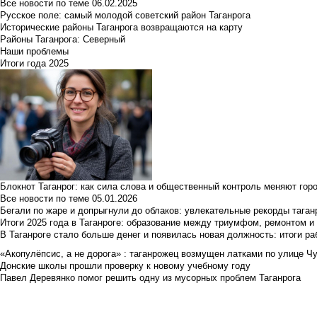
Все новости по теме
06.02.2025
Русское поле: самый молодой советский район Таганрога
Исторические районы Таганрога возвращаются на карту
Районы Таганрога: Северный
Наши проблемы
Итоги года 2025
Блокнот Таганрог: как сила слова и общественный контроль меняют гор
Все новости по теме
05.01.2026
Бегали по жаре и допрыгнули до облаков: увлекательные рекорды тага
Итоги 2025 года в Таганроге: образование между триумфом, ремонтом 
В Таганроге стало больше денег и появилась новая должность: итоги ра
«Акопулёпсис, а не дорога» : таганрожец возмущен латками по улице Ч
Донские школы прошли проверку к новому учебному году
Павел Деревянко помог решить одну из мусорных проблем Таганрога