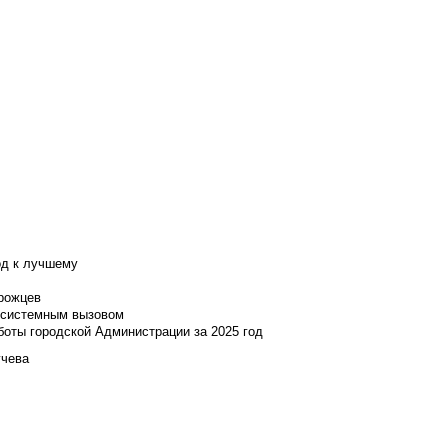
од к лучшему
нрожцев
и системным вызовом
боты городской Администрации за 2025 год
учева