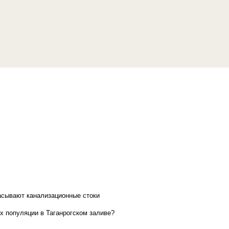
асывают канализационные стоки
х популяции в Таганрогском заливе?