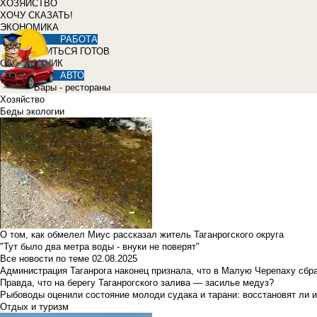
ХОЗЯЙСТВО
ХОЧУ СКАЗАТЬ!
ЭКОНОМИКА
РАБОТА
УЧИТЬСЯ ГОТОВ
СПРАВОЧНИК
АВТО
Бары - рестораны
Хозяйство
Беды экологии
О том, как обмелел Миус рассказал житель Таганрогского округа
"Тут было два метра воды - внуки не поверят"
Все новости по теме
02.08.2025
Администрация Таганрога наконец признала, что в Малую Черепаху сбр
Правда, что на берегу Таганрогского залива — засилье медуз?
Рыбоводы оценили состояние молоди судака и тарани: восстановят ли и
Отдых и туризм