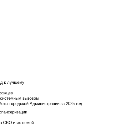
од к лучшему
нрожцев
и системным вызовом
боты городской Администрации за 2025 год
испансеризации
ов СВО и их семей