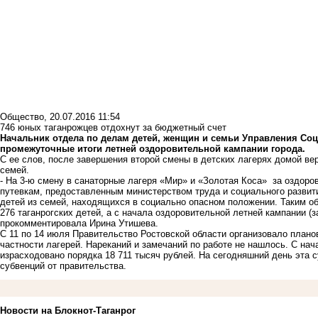
Общество
,
20.07.2016 11:54
746 юных таганрожцев отдохнут за бюджетный счет
Начальник отдела по делам детей, женщин и семьи Управления Со
промежуточные итоги летней оздоровительной кампании города.
С ее слов, после завершения второй смены в детских лагерях домой в
семей.
- На 3-ю смену в санаторные лагеря «Мир» и «Золотая Коса» за оздор
путевкам, предоставленным министерством труда и социального развит
детей из семей, находящихся в социально опасном положении. Таким об
276 таганрогских детей, а с начала оздоровительной летней кампании (за
прокомментировала Ирина Утишева.
С 11 по 14 июля Правительство Ростовской области организовало плано
частности лагерей. Нареканий и замечаний по работе не нашлось. С нач
израсходовано порядка 18 711 тысяч рублей. На сегодняшний день эта 
субвенций от правительства.
Новости на Блoкнoт-Таганрог