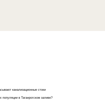
асывают канализационные стоки
х популяции в Таганрогском заливе?