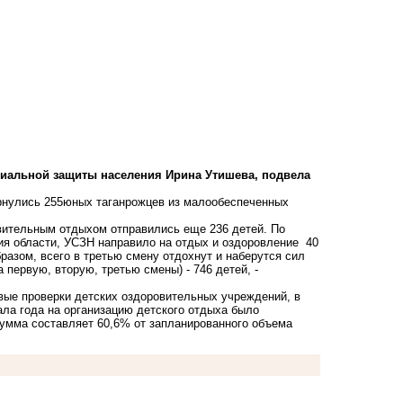
циальной защиты населения Ирина Утишева, подвела
ернулись 255юных таганрожцев из малообеспеченных
овительным отдыхом отправились еще 236 детей. По
ия области, УСЗН направило на отдых и оздоровление 40
разом, всего в третью смену отдохнут и наберутся сил
 первую, вторую, третью смены) - 746 детей, -
вые проверки детских оздоровительных учреждений, в
ала года на организацию детского отдыха было
сумма составляет 60,6% от запланированного объема