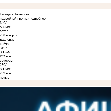
Погода в Таганроге
подробный прогноз
подробнее
34C°
5.4 м/с
ветер
760 мм рт.ст.
давление
сейчас
31C°
3.1 м/с
759 мм
вечером
26C°
3.1 м/с
759 мм
ночью