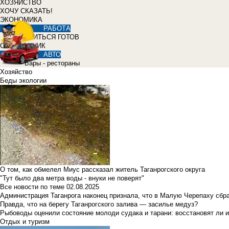
ХОЗЯЙСТВО
ХОЧУ СКАЗАТЬ!
ЭКОНОМИКА
РАБОТА
УЧИТЬСЯ ГОТОВ
СПРАВОЧНИК
АВТО
Бары - рестораны
Хозяйство
Беды экологии
О том, как обмелел Миус рассказал житель Таганрогского округа
"Тут было два метра воды - внуки не поверят"
Все новости по теме
02.08.2025
Администрация Таганрога наконец признала, что в Малую Черепаху сбр
Правда, что на берегу Таганрогского залива — засилье медуз?
Рыбоводы оценили состояние молоди судака и тарани: восстановят ли и
Отдых и туризм