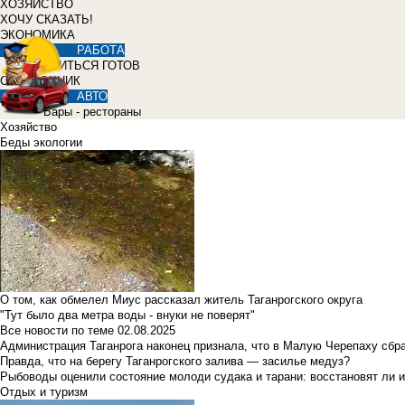
ХОЗЯЙСТВО
ХОЧУ СКАЗАТЬ!
ЭКОНОМИКА
РАБОТА
УЧИТЬСЯ ГОТОВ
СПРАВОЧНИК
АВТО
Бары - рестораны
Хозяйство
Беды экологии
О том, как обмелел Миус рассказал житель Таганрогского округа
"Тут было два метра воды - внуки не поверят"
Все новости по теме
02.08.2025
Администрация Таганрога наконец признала, что в Малую Черепаху сбр
Правда, что на берегу Таганрогского залива — засилье медуз?
Рыбоводы оценили состояние молоди судака и тарани: восстановят ли и
Отдых и туризм