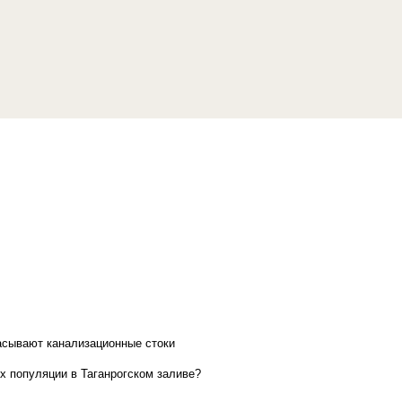
асывают канализационные стоки
х популяции в Таганрогском заливе?