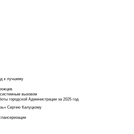
од к лучшему
нрожцев
и системным вызовом
боты городской Администрации за 2025 год
язь» Сергею Калуцкому
испансеризации