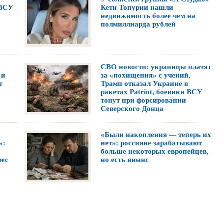
 ВСУ
Кети Топурии нашли
недвижимость более чем на
полмиллиарда рублей
СВО новости: украинцы платят
 и
за «похищения» с учений,
т
Трамп отказал Украине в
ракетах Patriot, боевики ВСУ
тонут при форсировании
Северского Донца
«Были накопления — теперь их
»:
нет»: россияне зарабатывают
больше некоторых европейцев,
рес
но есть нюанс