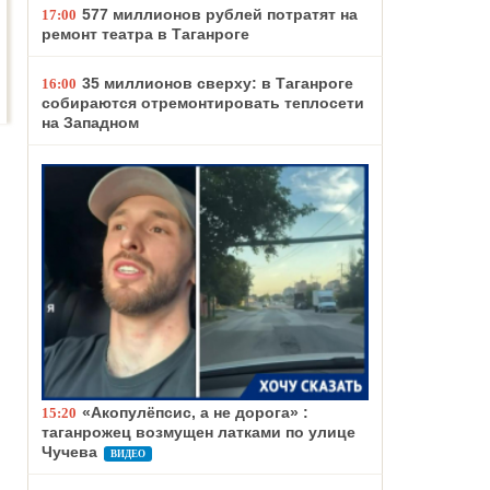
577 миллионов рублей потратят на
17:00
ремонт театра в Таганроге
35 миллионов сверху: в Таганроге
16:00
собираются отремонтировать теплосети
на Западном
«Акопулёпсис, а не дорога» :
15:20
таганрожец возмущен латками по улице
Чучева
ВИДЕО