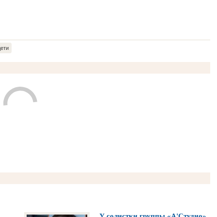
дети
У солистки группы «А'Студио»