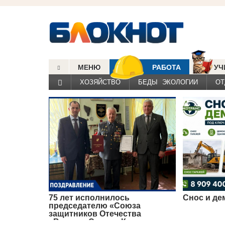
МЕНЮ
РАБОТА
УЧ
ХОЗЯЙСТВО
БЕДЫ ЭКОЛОГИИ
ОТ
75 лет исполнилось
Снос и де
председателю «Союза
защитников Отечества
«Витязь» Сергею Калуцкому