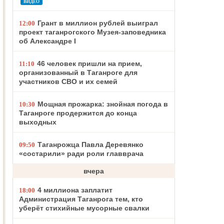
ВИДЕО
Грант в миллион рублей выиграл
12:00
проект таганрогского Музея-заповедника
об Александре I
46 человек пришли на прием,
11:10
организованный в Таганроге для
участников СВО и их семей
Мощная прожарка: знойная погода в
10:30
Таганроге продержится до конца
выходных
Таганрожца Павла Деревянко
09:50
«состарили» ради роли главврача
вчера
4 миллиона заплатит
18:00
Администрация Таганрога тем, кто
уберёт стихийные мусорные свалки