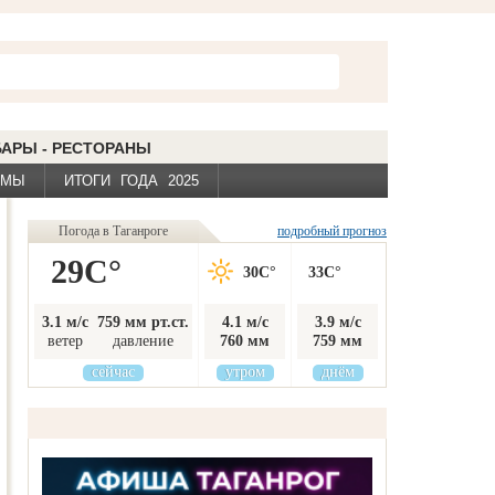
БАРЫ - РЕСТОРАНЫ
ЕМЫ
ИТОГИ ГОДА 2025
Погода в Таганроге
подробный прогноз
29C°
30C°
33C°
3.1 м/с
759 мм рт.ст.
4.1 м/с
3.9 м/с
ветер
давление
760 мм
759 мм
сейчас
утром
днём