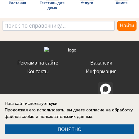
Растения
Текстиль для
Услуги
Химия
дома
Реклама на сайте
Вакансии
Контакты
Информация
Наш сайт использует куки.
Запись о регистрации СМИ: Эл № ФС 77-73438, выдано Федеральной
службой по надзору в сфере связи, информационных технологий и
Продолжая его использовать, вы даете согласие на обработку
массовых коммуникаций (Роскомнадзор) 17 августа 2018 г.
файлов cookie
и пользовательских данных.
ПОНЯТНО