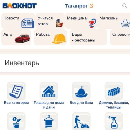
Таганрог
Новости
Учиться
Медицина
Магазины
готов
Авто
Работа
Бары
Справоч
- рестораны
Инвентарь
Все категории
Товары для дома
Все для бани
Домики, беседки,
и дачи
теплицы