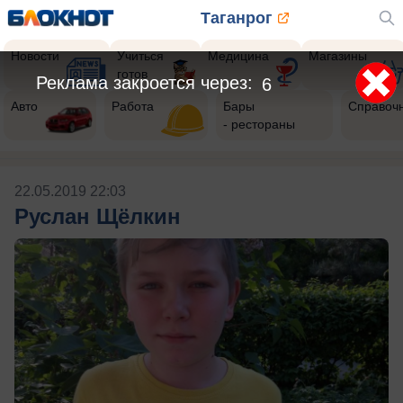
Таганрог
Новости
Учиться
Медицина
Магазины
готов
Реклама закроется через:
6
Авто
Работа
Бары
Справоч
- рестораны
22.05.2019 22:03
Руслан Щёлкин