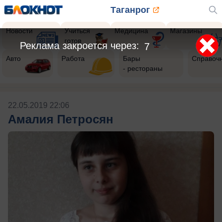
Таганрог
Новости
Учиться
Медицина
Магазины
готов
Реклама закроется через:
7
Авто
Работа
Бары
Справоч
- рестораны
22.05.2019 22:06
Амалия Петросян