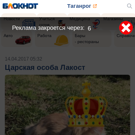
Таганрог
Новости
Учиться
Медицина
Магазины
готов
Реклама закроется через:
6
Авто
Работа
Бары
Справоч
- рестораны
14.04.2017 05:32
Царская особа Лакост