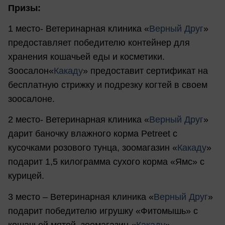
Призы:
1 место- Ветеринарная клиника «
Верный Друг
»
предоставляет победителю контейнер для
хранения кошачьей еды и косметики.
Зоосалон«
Какаду
» предоставит сертификат на
бесплатную стрижку и подрезку когтей в своем
зоосалоне.
2 место- Ветеринарная клиника «
Верный Друг
»
дарит баночку влажного корма Petreet с
кусочками розового тунца, зоомагазин «
Какаду
»
подарит 1,5 килограмма сухого корма «Ямс» с
курицей.
3 место – Ветеринарная клиника «
Верный Друг
»
подарит победителю игрушку «Фитомышь» с
кошачьей мятой, зоомагазин «
Какаду
»