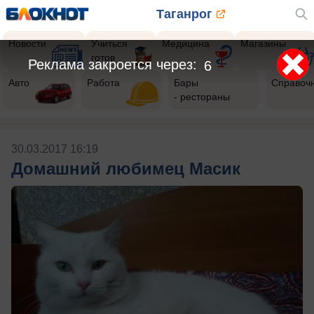
Таганрог
Новости
Учиться
Медицина
Магазины
готов
Реклама закроется через:
6
Авто
Работа
Бары
Справоч
- рестораны
30.03.2017 16:19
Домашний любимец Масик