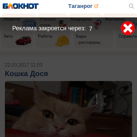
Таганрог
Новости
Учиться
Медицина
Магазины
готов
Реклама закроется через:
6
Авто
Работа
Бары
Справоч
- рестораны
22.03.2017 11:03
Кошка Дося