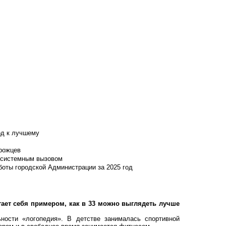
од к лучшему
нрожцев
и системным вызовом
боты городской Администрации за 2025 год
тает себя примером, как в 33 можно выглядеть лучше
ьности «логопедия». В детстве занималась спортивной