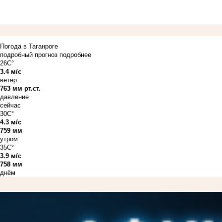
Погода в Таганроге
подробный прогноз
подробнее
26C°
3.4 м/с
ветер
763 мм рт.ст.
давление
сейчас
30C°
4.3 м/с
759 мм
утром
35C°
3.9 м/с
758 мм
днём