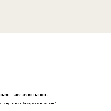
асывают канализационные стоки
х популяции в Таганрогском заливе?