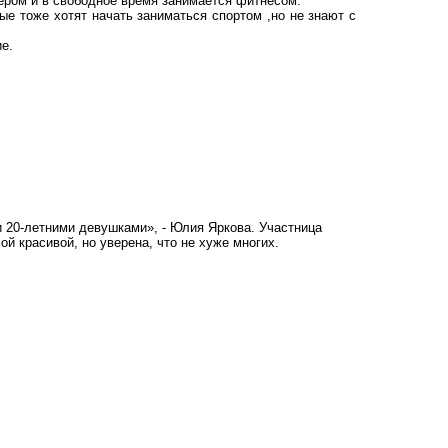
жером и в свободное время занимается фитнесом.
ые тоже хотят начать заниматься спортом ,но не знают с
е.
и 20-летними девушками», - Юлия Яркова. Участница
мой красивой
, но уверена, что не хуже многих.