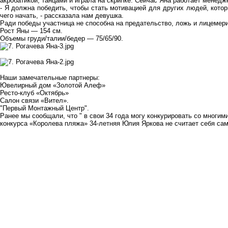
акробатикой, танцами и играла на скрипке. Сейчас Яна работает менед
- Я должна победить, чтобы стать мотивацией для других людей, котор
чего начать, - рассказала нам девушка.
Ради победы участница не способна на предательство, ложь и лицемери
Рост Яны — 154 см.
Объемы груди/талии/бедер — 75/65/90.
Наши замечательные партнеры:
Ювелирный дом
«Золотой Алеф»
Ресто-клуб
«Октябрь»
Салон связи
«Вител»
.
"
Первый Монтажный Центр
"
.
Ранее мы сообщали, что " в свои 34 года могу конкурировать со многим
конкурса «Королева пляжа» 34-летняя
Юлия Яркова не считает себя са