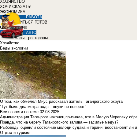
ХОЗЯЙСТВО
ХОЧУ СКАЗАТЬ!
ЭКОНОМИКА
РАБОТА
УЧИТЬСЯ ГОТОВ
СПРАВОЧНИК
АВТО
Бары - рестораны
Хозяйство
Беды экологии
О том, как обмелел Миус рассказал житель Таганрогского округа
"Тут было два метра воды - внуки не поверят"
Все новости по теме
02.08.2025
Администрация Таганрога наконец признала, что в Малую Черепаху сбр
Правда, что на берегу Таганрогского залива — засилье медуз?
Рыбоводы оценили состояние молоди судака и тарани: восстановят ли и
Отдых и туризм