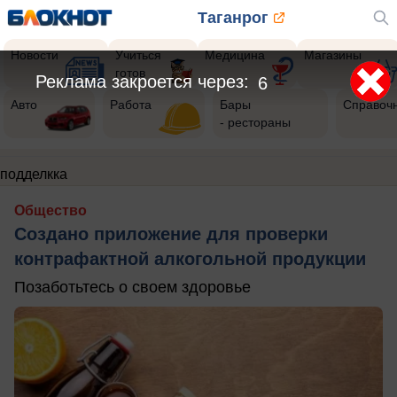
Таганрог
Новости
Учиться
Медицина
Магазины
готов
Реклама закроется через:
6
Авто
Работа
Бары
Справоч
- рестораны
подделкка
Общество
Создано приложение для проверки
контрафактной алкогольной продукции
Позаботьтесь о своем здоровье