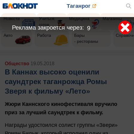
Таганрог
Новости
Учиться
Медицина
Магазины
готов
Реклама закроется через:
7
Авто
Работа
Бары
Справоч
- рестораны
Общество
19.05.2018
В Каннах высоко оценили
саундтрек таганрожца Ромы
Зверя к фильму «Лето»
Жюри Каннского кинофестиваля вручило
приз за лучший саундтрек к фильму.
Награды удостоился солист группы «Звери»
Роман Билык, который исполнил одну из