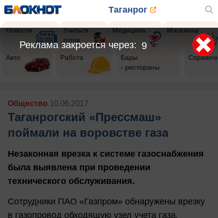
Таганрог
Новости
Учиться
Медицина
Магазины
готов
Реклама закроется через:
6
Авто
Работа
Бары
Справоч
- рестораны
Общество
10.06.2017
Таганрогский «Прессмаш»
поймали на воровстве газа
Незаконная врезка к системе газоснабжения
была выявлена при проведении
технического обслуживания.
Сотрудники ПАО «Газпром» обнаружены врезку
в газопровод обходящую узел учета газа.